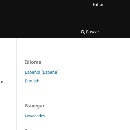
Entrar
Buscar
Idioma
Español (España)
English
te
Navegar
Novedades